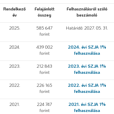
Rendelkező
Felajánlott
Felhasználásról szóló
év
összeg
beszámoló
2025.
585 647
Határidő: 2027. 05. 31.
forint
2024.
439 002
2024. évi SZJA 1%
forint
felhasználása
2023.
212 843
2023. évi SZJA 1%
forint
felhasználása
2022.
226 165
2022. évi SZJA 1%
forint
felhasználása
2021.
224 747
2021. évi SZJA 1%
forint
felhasználása