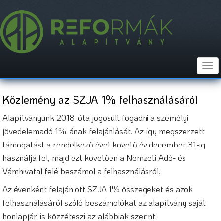
Ugrás
a
tartalomra
Tog
nav
Közlemény az SZJA 1% felhasználásáról
Alapítványunk 2018. óta jogosult fogadni a személyi
jövedelemadó 1%-ának felajánlását. Az így megszerzett
támogatást a rendelkező évet követő év december 31-ig
használja fel, majd ezt követően a Nemzeti Adó- és
Vámhivatal felé beszámol a felhasználásról.
Az évenként felajánlott SZJA 1% összegeket és azok
felhasználásáról szóló beszámolókat az alapítvány saját
honlapján is közzéteszi az alábbiak szerint: