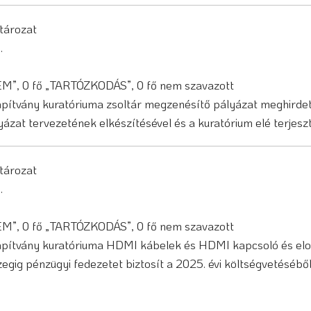
atározat
8.
NEM”, 0 fő „TARTÓZKODÁS”, 0 fő nem szavazott
pítvány kuratóriuma zsoltár megzenésítő pályázat meghirde
ázat tervezetének elkészítésével és a kuratórium elé terjeszt
atározat
8.
NEM”, 0 fő „TARTÓZKODÁS”, 0 fő nem szavazott
pítvány kuratóriuma HDMI kábelek és HDMI kapcsoló és elos
zegig pénzügyi fedezetet biztosít a 2025. évi költségvetésébő