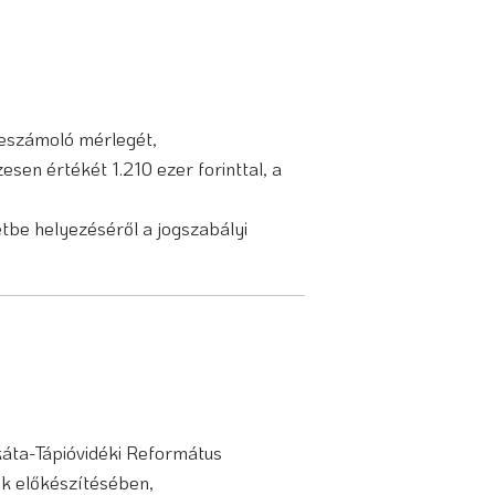
beszámoló mérlegét,
sen értékét 1.210 ezer forinttal, a
étbe helyezéséről a jogszabályi
áta-Tápióvidéki Református
ek előkészítésében,