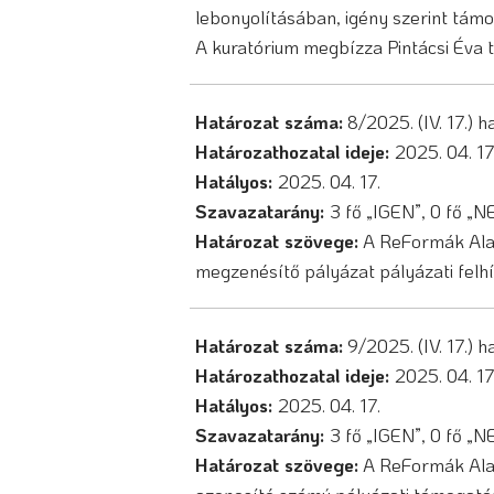
lebonyolításában, igény szerint tám
A kuratórium megbízza Pintácsi Éva ti
Határozat száma:
8/2025. (IV. 17.) 
Határozathozatal ideje:
2025. 04. 17
Hatályos:
2025. 04. 17.
Szavazatarány:
3 fő „IGEN”, 0 fő „
Határozat szövege:
A ReFormák Alap
megzenésítő pályázat pályázati felhí
Határozat száma:
9/2025. (IV. 17.) 
Határozathozatal ideje:
2025. 04. 17
Hatályos:
2025. 04. 17.
Szavazatarány:
3 fő „IGEN”, 0 fő „
Határozat szövege:
A ReFormák Alap