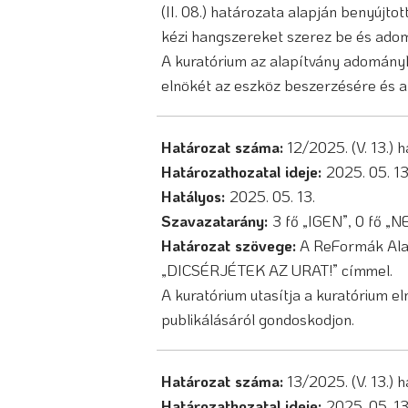
(II. 08.) határozata alapján benyújt
kézi hangszereket szerez be és ado
A kuratórium az alapítvány adományb
elnökét az eszköz beszerzésére és a
Határozat száma:
12/2025. (V. 13.) 
Határozathozatal ideje:
2025. 05. 1
Hatályos:
2025. 05. 13.
Szavazatarány:
3 fő „IGEN”, 0 fő „
Határozat szövege:
A ReFormák Alap
„DICSÉRJÉTEK AZ URAT!” címmel.
A kuratórium utasítja a kuratórium el
publikálásáról gondoskodjon.
Határozat száma:
13/2025. (V. 13.) 
Határozathozatal ideje:
2025. 05. 1