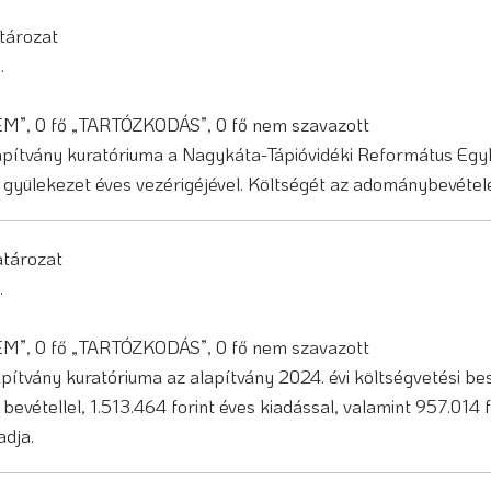
atározat
8.
NEM”, 0 fő „TARTÓZKODÁS”, 0 fő nem szavazott
ítvány kuratóriuma a Nagykáta-Tápióvidéki Református Egyh
gyülekezet éves vezérigéjével. Költségét az adománybevételek
határozat
.
NEM”, 0 fő „TARTÓZKODÁS”, 0 fő nem szavazott
tvány kuratóriuma az alapítvány 2024. évi költségvetési bes
 bevétellel, 1.513.464 forint éves kiadással, valamint 957.01
adja.