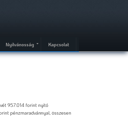
Nyilvánosság
Kapcsolat
+
ét 957.014 forint nyitó
4 forint pénzmaradvánnyal, összesen