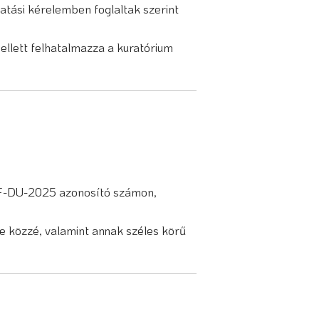
gatási kérelemben foglaltak szerint
ellett felhatalmazza a kuratórium
EF-DU-2025 azonosító számon,
ye közzé, valamint annak széles körű