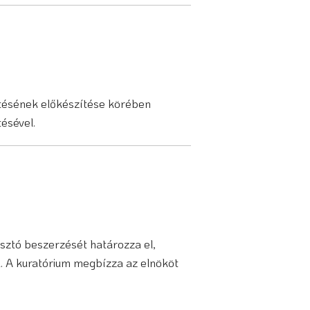
tésének előkészítése körében
ésével.
ztó beszerzését határozza el,
l. A kuratórium megbízza az elnököt