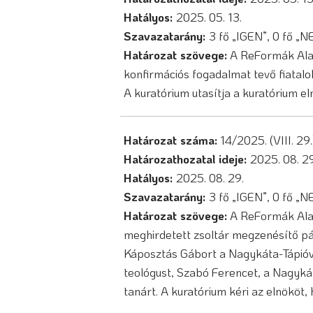
Hatályos:
2025. 05. 13.
Szavazatarány:
3 fő „IGEN”, 0 fő „
Határozat szövege:
A ReFormák Alap
konfirmációs fogadalmat tevő fiatal
A kuratórium utasítja a kuratórium e
Határozat száma:
14/2025. (VIII. 29
Határozathozatal ideje:
2025. 08. 29
Hatályos:
2025. 08. 29.
Szavazatarány:
3 fő „IGEN”, 0 fő „
Határozat szövege:
A ReFormák Ala
meghirdetett zsoltár megzenésítő pá
Káposztás Gábort a Nagykáta-Tápióvi
teológust, Szabó Ferencet, a Nagykát
tanárt. A kuratórium kéri az elnököt, 