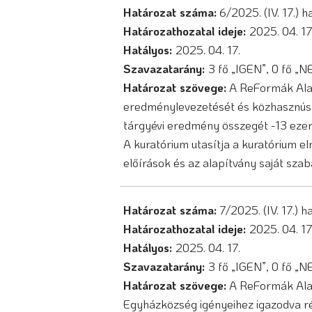
Határozat száma:
6/2025. (IV. 17.) 
Határozathozatal ideje:
2025. 04. 17
Hatályos:
2025. 04. 17.
Szavazatarány:
3 fő „IGEN”, 0 fő „
Határozat szövege:
A ReFormák Alap
eredménylevezetését és közhasznúsági
tárgyévi eredmény összegét -13 ezer 
A kuratórium utasítja a kuratórium e
előírások és az alapítvány saját szab
Határozat száma:
7/2025. (IV. 17.) 
Határozathozatal ideje:
2025. 04. 17
Hatályos:
2025. 04. 17.
Szavazatarány:
3 fő „IGEN”, 0 fő „
Határozat szövege:
A ReFormák Alap
Egyházközség igényeihez igazodva ré