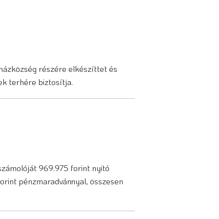
ázközség részére elkészíttet és
 terhére biztosítja.
zámolóját 969.975 forint nyitó
4 forint pénzmaradvánnyal, összesen