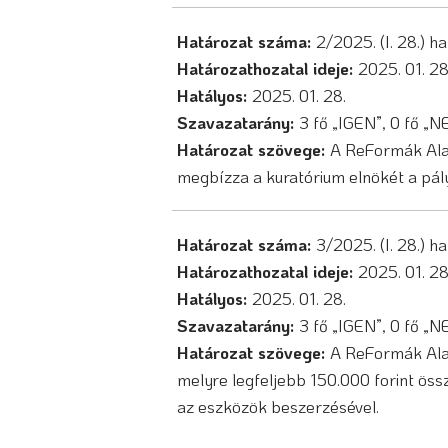
Határozat száma:
2/2025. (I. 28.) h
Határozathozatal ideje:
2025. 01. 2
Hatályos:
2025. 01. 28.
Szavazatarány:
3 fő „IGEN”, 0 fő „
Határozat szövege:
A ReFormák Ala
megbízza a kuratórium elnökét a pály
Határozat száma:
3/2025. (I. 28.) h
Határozathozatal ideje:
2025. 01. 2
Hatályos:
2025. 01. 28.
Szavazatarány:
3 fő „IGEN”, 0 fő „
Határozat szövege:
A ReFormák Ala
melyre legfeljebb 150.000 forint öss
az eszközök beszerzésével.