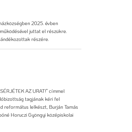
yházközségben 2025. évben
működésével juttat el részükre.
ajándékozottak részére.
ICSÉRJÉTEK AZ URAT!” címmel
bizottság tagjának kéri fel
d református lelkészt, Burján Tamás
abóné Horuczi Gyöngyi középiskolai