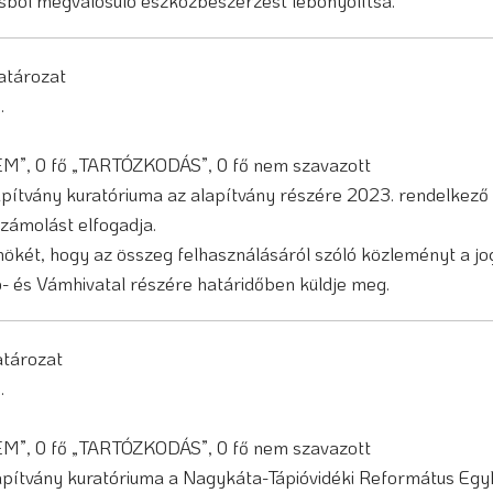
sból megvalósuló eszközbeszerzést lebonyolítsa.
határozat
3.
NEM”, 0 fő „TARTÓZKODÁS”, 0 fő nem szavazott
ítvány kuratóriuma az alapítvány részére 2023. rendelkező 
számolást elfogadja.
lnökét, hogy az összeg felhasználásáról szóló közleményt a jo
ó- és Vámhivatal részére határidőben küldje meg.
határozat
3.
NEM”, 0 fő „TARTÓZKODÁS”, 0 fő nem szavazott
pítvány kuratóriuma a Nagykáta-Tápióvidéki Református Egy