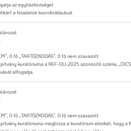
ogatja az egyházközséget.
tkárt a feladatok koordinálásával.
határozat
.
NEM”, 0 fő „TARTÓZKODÁS”, 0 fő nem szavazott
ítvány kuratóriuma a REF-DU-2025 azonosító számú, „DIC
vását elfogadja.
határozat
.
NEM”, 0 fő „TARTÓZKODÁS”, 0 fő nem szavazott
ítvány kuratóriuma megbízza a kuratórium elnökét, hogy 