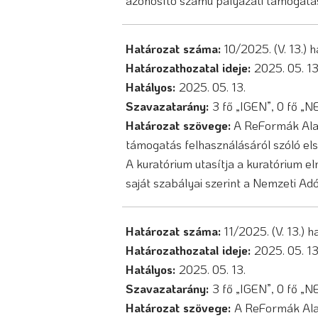
azonosító számú pályázati támogatá
Határozat száma:
10/2025. (V. 13.) 
Határozathozatal ideje:
2025. 05. 1
Hatályos:
2025. 05. 13.
Szavazatarány:
3 fő „IGEN”, 0 fő „
Határozat szövege:
A ReFormák Alap
támogatás felhasználásáról szóló el
A kuratórium utasítja a kuratórium e
saját szabályai szerint a Nemzeti Ad
Határozat száma:
11/2025. (V. 13.) 
Határozathozatal ideje:
2025. 05. 1
Hatályos:
2025. 05. 13.
Szavazatarány:
3 fő „IGEN”, 0 fő „
Határozat szövege:
A ReFormák Ala