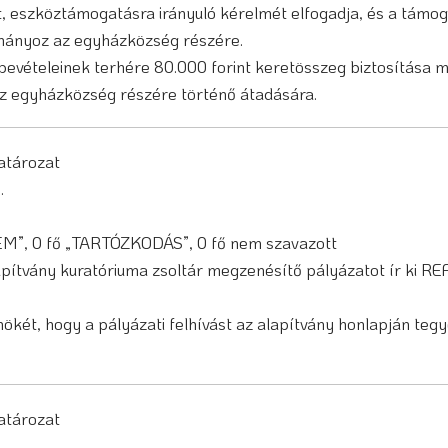
ott, eszköztámogatásra irányuló kérelmét elfogadja, és a támo
mányoz az egyházközség részére.
evételeinek terhére 80.000 forint keretösszeg biztosítása m
z egyházközség részére történő átadására.
határozat
3.
NEM”, 0 fő „TARTÓZKODÁS”, 0 fő nem szavazott
ítvány kuratóriuma zsoltár megzenésítő pályázatot ír ki R
nökét, hogy a pályázati felhívást az alapítvány honlapján teg
határozat
3.