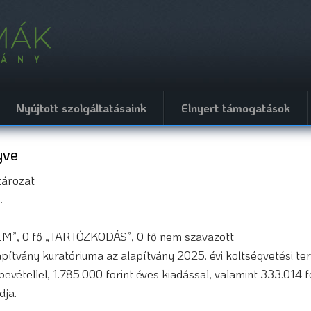
Nyújtott szolgáltatásaink
Elnyert támogatások
yve
atározat
8.
NEM”, 0 fő „TARTÓZKODÁS”, 0 fő nem szavazott
ítvány kuratóriuma az alapítvány 2025. évi költségvetési terv
 bevétellel, 1.785.000 forint éves kiadással, valamint 333.01
dja.