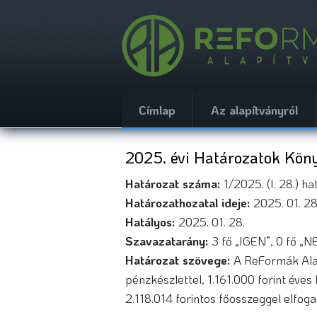
Ugrás
a
tartalomra
Címlap
Az alapítványról
2025. évi Határozatok Kön
Határozat száma:
1/2025. (I. 28.) h
Határozathozatal ideje:
2025. 01. 2
Hatályos:
2025. 01. 28.
Szavazatarány:
3 fő „IGEN”, 0 fő „
Határozat szövege:
A ReFormák Alap
pénzkészlettel, 1.161.000 forint éves
2.118.014 forintos főösszeggel elfoga