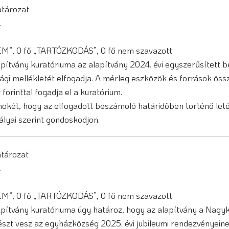
határozat
.
NEM”, 0 fő „TARTÓZKODÁS”, 0 fő nem szavazott
ítvány kuratóriuma az alapítvány 2024. évi egyszerűsített 
 mellékletét elfogadja. A mérleg eszközök és források össze
forinttal fogadja el a kuratórium.
lnökét, hogy az elfogadott beszámoló határidőben történő let
ályai szerint gondoskodjon.
határozat
.
NEM”, 0 fő „TARTÓZKODÁS”, 0 fő nem szavazott
ítvány kuratóriuma úgy határoz, hogy az alapítvány a Nagyk
szt vesz az egyházközség 2025. évi jubileumi rendezvényein