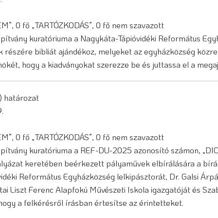
NEM”, 0 fő „TARTÓZKODÁS”, 0 fő nem szavazott
ítvány kuratóriuma a Nagykáta-Tápióvidéki Református Eg
ok részére bibliát ajándékoz, melyeket az egyházközség közre
lnökét, hogy a kiadványokat szerezze be és juttassa el a meg
.) határozat
.
NEM”, 0 fő „TARTÓZKODÁS”, 0 fő nem szavazott
pítvány kuratóriuma a REF-DU-2025 azonosító számon, „D
lyázat keretében beérkezett pályaművek elbírálására a bíráló
déki Református Egyházközség lelkipásztorát, Dr. Galsi Árpá
ai Liszt Ferenc Alapfokú Művészeti Iskola igazgatóját és Sz
hogy a felkérésről írásban értesítse az érintetteket.