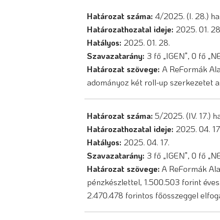
Határozat száma:
4/2025. (I. 28.) h
Határozathozatal ideje:
2025. 01. 2
Hatályos:
2025. 01. 28.
Szavazatarány:
3 fő „IGEN”, 0 fő „
Határozat szövege:
A ReFormák Alap
adományoz két roll-up szerkezetet a 
Határozat száma:
5/2025. (IV. 17.) 
Határozathozatal ideje:
2025. 04. 17
Hatályos:
2025. 04. 17.
Szavazatarány:
3 fő „IGEN”, 0 fő „
Határozat szövege:
A ReFormák Alapí
pénzkészlettel, 1.500.503 forint éves
2.470.478 forintos főösszeggel elfog